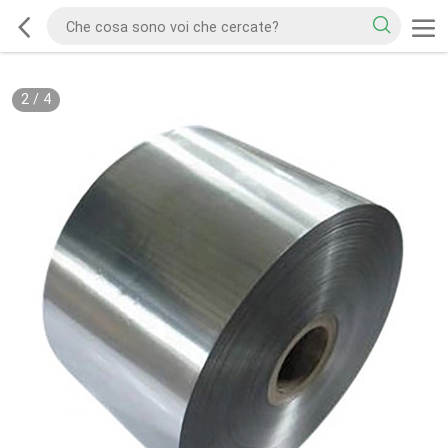
2
/
4