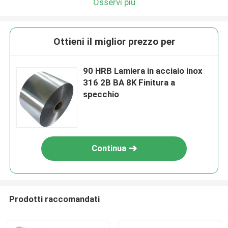
Osservi più
Ottieni il miglior prezzo per
90 HRB Lamiera in acciaio inox
316 2B BA 8K Finitura a
specchio
Continua
Prodotti raccomandati