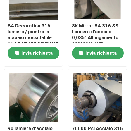
Circa noi
BA Decoration 316
8K Mirror BA 316 SS
lamiera / piastra in
Lamiera d'acciaio
Giro della fabbrica
acciaio inossidabile
0,035" Allungamento
2B 6K 8K 2000mm Per
spessore 40%
utensili da cucina
Invia richiesta
Invia richiesta
Controllo di qualità
Contattici
Richieda una citazione
304 strati di acciaio inossidabile
Strato di acciaio inossidabile 316
90 lamiera d'acciaio
70000 Psi Acciaio 316