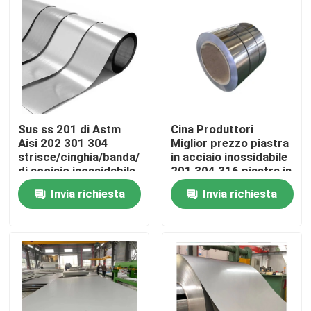
Sus ss 201 di Astm
Cina Produttori
Aisi 202 301 304
Miglior prezzo piastra
strisce/cinghia/banda/bobina/stagnola
in acciaio inossidabile
di acciaio inossidabile
201 304 316 piastra in
316l 409 410s 410 di
acciaio inossidabile
Invia richiesta
Invia richiesta
304l 309s 316
bobina in acciaio
inossidabile
Casa
Prodotti
Video