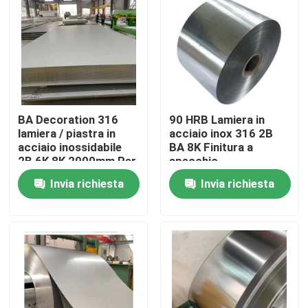
Prodotti
video
BA Decoration 316
90 HRB Lamiera in
304 strati di acciaio inossidabile
lamiera / piastra in
acciaio inox 316 2B
acciaio inossidabile
BA 8K Finitura a
2B 6K 8K 2000mm Per
specchio
Strato di acciaio inossidabile 316
utensili da cucina
Invia richiesta
Invia richiesta
Strato di acciaio inossidabile 201
strato di acciaio inossidabile 309
Bobina laminata a caldo di acciaio inossidabile