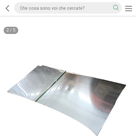
2
/
5