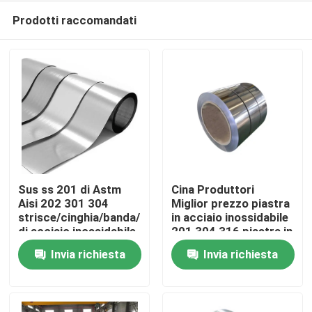
Prodotti raccomandati
Sus ss 201 di Astm
Cina Produttori
Aisi 202 301 304
Miglior prezzo piastra
strisce/cinghia/banda/bobina/stagnola
in acciaio inossidabile
Casa
di acciaio inossidabile
201 304 316 piastra in
316l 409 410s 410 di
acciaio inossidabile
Invia richiesta
Invia richiesta
304l 309s 316
bobina in acciaio
Chi siamo
inossidabile
Contatti