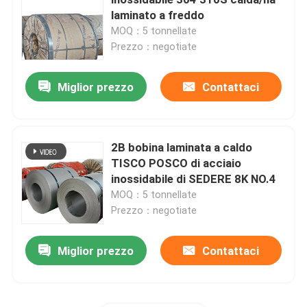
laminato a freddo
MOQ：5 tonnellate
Strato di acciaio inossidabile 201
Prezzo：negotiate
strato di acciaio inossidabile 309
Miglior prezzo
Contattaci
Bobina laminata a caldo di acciaio inossidabile
2B bobina laminata a caldo
TISCO POSCO di acciaio
Bobina laminata a freddo di acciaio inossidabile
inossidabile di SEDERE 8K NO.4
MOQ：5 tonnellate
tubo d'acciaio saldato
Prezzo：negotiate
Miglior prezzo
Contattaci
tubo d'acciaio senza cuciture
Acciaio inossidabile Rod