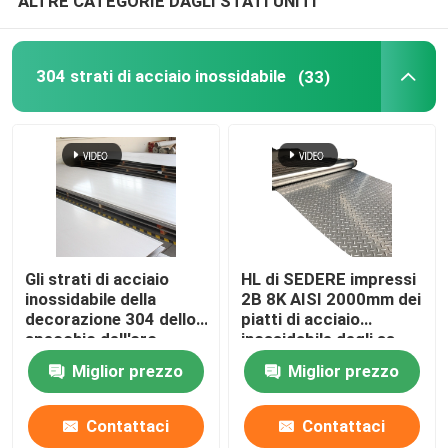
ALTRE CATEGORIE DAGLI STATI UNITI
304 strati di acciaio inossidabile
(33)
Gli strati di acciaio
HL di SEDERE impressi
inossidabile della
2B 8K AISI 2000mm dei
decorazione 304 dello
piatti di acciaio
specchio dell'oro
inossidabile degli ss
placcano 3mm lucidati
304
Miglior prezzo
Miglior prezzo
Contattaci
Contattaci