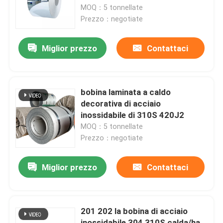
MOQ：5 tonnellate
Prezzo：negotiate
Circa noi
Miglior prezzo
Contattaci
Giro della fabbrica
Controllo di qualità
bobina laminata a caldo
decorativa di acciaio
inossidabile di 310S 420J2
Contattici
MOQ：5 tonnellate
Prezzo：negotiate
Richieda una citazione
Miglior prezzo
Contattaci
304 strati di acciaio inossidabile
201 202 la bobina di acciaio
Strato di acciaio inossidabile 316
inossidabile 304 310S calda/ha