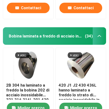
Contattaci
Contattaci
Bobina laminata a freddo di acciaio inossidabile
(34)
2B 304 ha laminato a
420 J1 J2 430 436L
freddo la bobina 202 di
hanno laminato a
acciaio inossidabile
freddo lo strato di
321 316 316L 201 430
acciaio inossidabile in
bobina
Miglior prezzo
Miglior prezzo