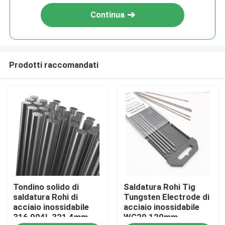
Continua
Prodotti raccomandati
Casa
Tondino solido di
Saldatura Rohi Tig
Prodotti
saldatura Rohi di
Tungsten Electrode di
acciaio inossidabile
acciaio inossidabile
316 904L 321 4mm
WC20 120mm
Video