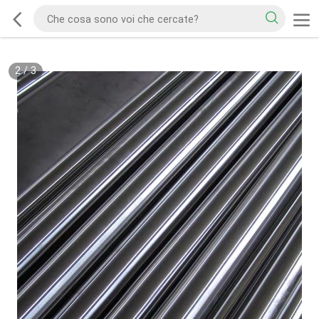
2
/
3