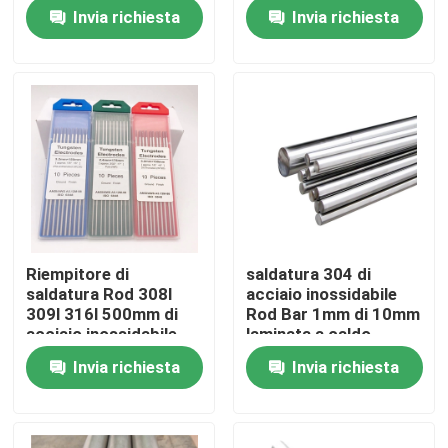
Invia richiesta
Invia richiesta
Circa noi
Giro della fabbrica
Controllo di qualità
Contattici
Riempitore di
saldatura 304 di
saldatura Rod 308l
acciaio inossidabile
Richieda una citazione
309l 316l 500mm di
Rod Bar 1mm di 10mm
acciaio inossidabile
laminata a caldo
Invia richiesta
Invia richiesta
304 strati di acciaio inossidabile
Strato di acciaio inossidabile 316