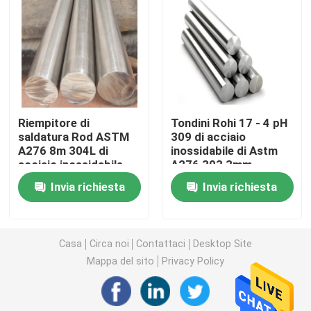
Strato di acciaio inossidabile 201
strato di acciaio inossidabile 309
Riempitore di
Tondini Rohi 17 - 4 pH
Bobina laminata a caldo di acciaio inossidabile
saldatura Rod ASTM
309 di acciaio
A276 8m 304L di
inossidabile di Astm
acciaio inossidabile
A276 303 3mm
Bobina laminata a freddo di acciaio inossidabile
dell'elettrodo
Invia richiesta
Invia richiesta
tubo d'acciaio saldato
Casa
Circa noi
Contattaci
Desktop Site
tubo d'acciaio senza cuciture
Mappa del sito
Privacy Policy
Acciaio inossidabile Rod