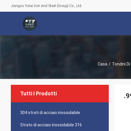
Jiangsu Yutai Iron And Steel (Group) Co., Ltd.
Casa
/
Tondini D
Tutti I Prodotti
.9
304 strati di acciaio inossidabile
Strato di acciaio inossidabile 316