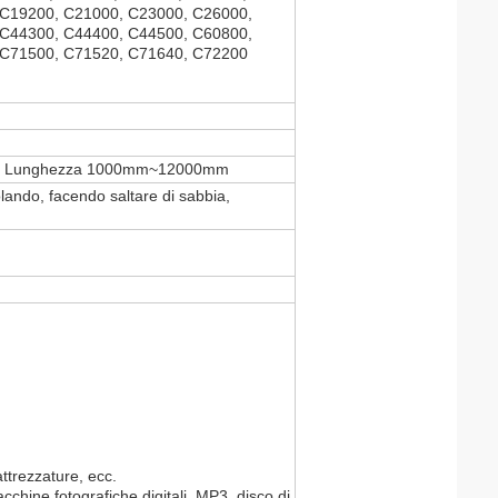
 C19200, C21000, C23000, C26000,
 C44300, C44400, C44500, C60800,
 C71500, C71520, C71640, C72200
; Lunghezza 1000mm~12000mm
lando, facendo saltare di sabbia,
attrezzature, ecc.
macchine fotografiche digitali, MP3, disco di