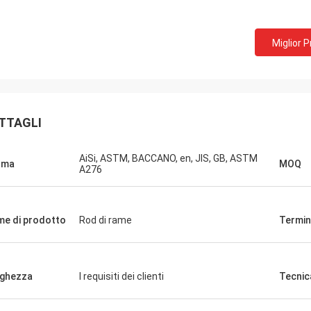
Miglior 
TTAGLI
jeetsohi
AiSi, ASTM, BACCANO, en, JIS, GB, ASTM
sagarn
rma
MOQ
A276
Abbiamo ricevuto le mer
erci hanno consegna in buona
aperto i contenitori e g
 tempestiva degli ordini, buona
ringraziamenti per voi p
à del prodotto
e di prodotto
Rod di rame
Termin
efficienza.
ghezza
I requisiti dei clienti
Tecnic