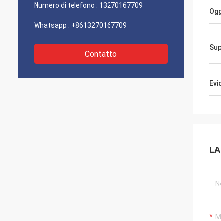
Numero di telefono :
13270167709
Ogg
Whatsapp :
+8613270167709
Sup
Contatto
Evi
LA