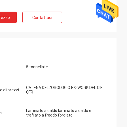
Prezzo
Contattaci
l
5 tonnellate
ci, abbiamo
uarda molto buon,
rofessionalità ed
CATENA DELL'OROLOGIO EX-WORK DEL CIF
e di prezzi
CFR
Laminato a caldo laminato a caldo e
a
trafilato a freddo forgiato