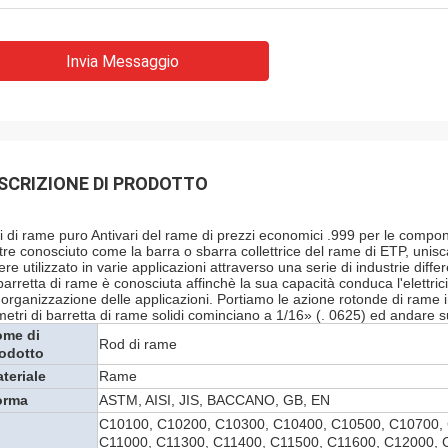
Invia Messaggio
SCRIZIONE DI PRODOTTO
li di rame puro Antivari del rame di prezzi economici .999 per le compon
ltre conosciuto come la barra o sbarra collettrice del rame di ETP, unis
re utilizzato in varie applicazioni attraverso una serie di industrie differ
barretta di rame è conosciuta affinchè la sua capacità conduca l'elettri
l'organizzazione delle applicazioni. Portiamo le azione rotonde di rame in 
metri di barretta di rame solidi cominciano a 1/16» (. 0625) ed andare s
ome di
Rod di rame
odotto
teriale
Rame
orma
ASTM, AISI, JIS, BACCANO, GB, EN
C10100, C10200, C10300, C10400, C10500, C10700,
C11000, C11300, C11400, C11500, C11600, C12000, 