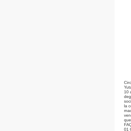
Cir
Yut
10 a
degl
soc
la 
mac
ven
que
FA
01