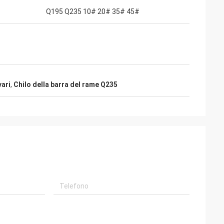
Q195 Q235 10# 20# 35# 45#
vari
,
Chilo della barra del rame Q235