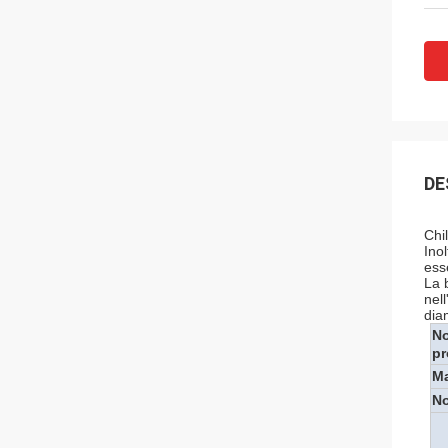
DE
Chi
Ino
esse
La 
nel
dia
N
pr
Ma
N