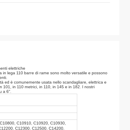
enti elettriche
ca in lega 110 barre di rame sono molto versatile e possono
enti.
cità ed è comunemente usata nello scandagliare, elettrica e
101, in 110 metrici, in 110, in 145 e in 182. I nostri
u a 6".
 C10800, C10910, C10920, C10930,
C12200, C12300, C12500, C14200,