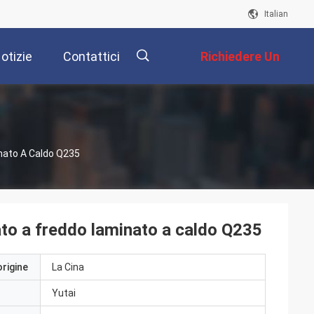
Italian
otizie
Contattici
Richiedere Un
Preventivo
描
inato A Caldo Q235
述
lato a freddo laminato a caldo Q235
origine
La Cina
Yutai