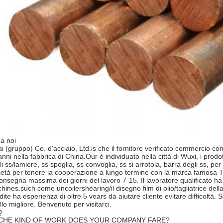
ca noi
ai (gruppo) Co. d'acciaio, Ltd.is che il fornitore verificato commercio co
nni nella fabbrica di China.Our è individuato nella città di Wuxi, i prodo
i ss/lamiere, ss spoglia, ss convoglia, ss si arrotola, barra degli ss, per i
ietà per tenere la cooperazione a lungo termine con la marca famosa Ti
consegna massima dei giorni del lavoro 7-15. Il lavoratore qualificato 
hines.such come uncoilershearing/il disegno film di olio/tagliatrice del
dite ha esperienza di oltre 5 vears da aiutare cliente evitare difficoltà.
llo migliore. Benvenuto per visitarci.
Q
 CHE KIND OF WORK DOES YOUR COMPANY FARE?