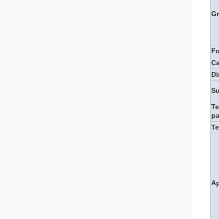
G
F
Ca
D
Su
Te
p
Te
Ap