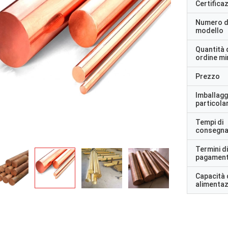
Certifica
Numero d
modello
Quantità 
ordine m
Prezzo
Imballagg
particolar
Tempi di
consegn
Termini di
pagamen
Capacità 
alimenta