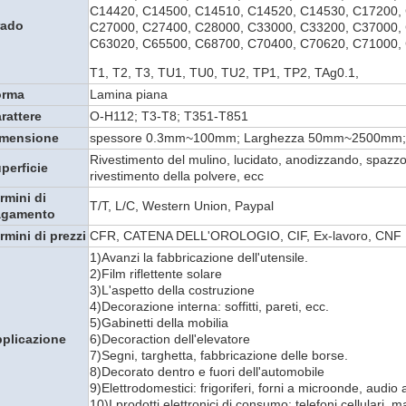
C14420, C14500, C14510, C14520, C14530, C17200,
rado
C27000, C27400, C28000, C33000, C33200, C37000,
C63020, C65500, C68700, C70400, C70620, C71000,
T1, T2, T3, TU1, TU0, TU2, TP1, TP2, TAg0.1,
orma
Lamina piana
rattere
O-H112; T3-T8; T351-T851
imensione
spessore 0.3mm~100mm; Larghezza 50mm~2500mm
Rivestimento del mulino, lucidato, anodizzando, spazzo
perficie
rivestimento della polvere, ecc
rmini di
T/T, L/C, Western Union, Paypal
agamento
rmini di prezzi
CFR, CATENA DELL'OROLOGIO, CIF, Ex-lavoro, CNF
1)Avanzi la fabbricazione dell'utensile.
2)Film riflettente solare
3)L'aspetto della costruzione
4)Decorazione interna: soffitti, pareti, ecc.
5)Gabinetti della mobilia
plicazione
6)Decoraction dell'elevatore
7)Segni, targhetta, fabbricazione delle borse.
8)Decorato dentro e fuori dell'automobile
9)Elettrodomestici: frigoriferi, forni a microonde, audio 
10)I prodotti elettronici di consumo: telefoni cellulari, 