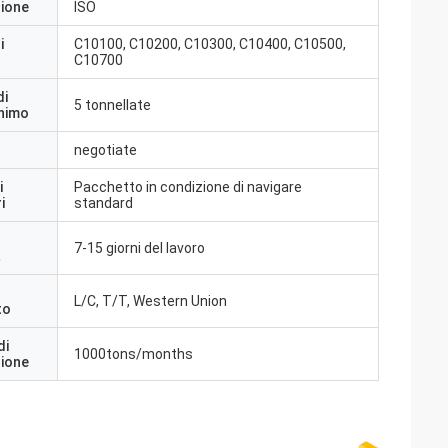
zione
ISO
i
C10100, C10200, C10300, C10400, C10500,
C10700
di
5 tonnellate
inimo
negotiate
i
Pacchetto in condizione di navigare
i
standard
7-15 giorni del lavoro
a
L/C, T/T, Western Union
to
di
1000tons/months
zione