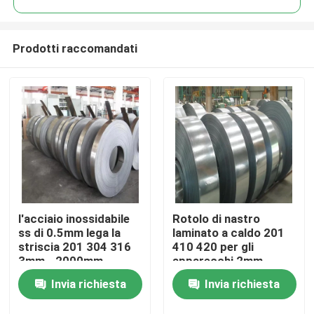
Prodotti raccomandati
l'acciaio inossidabile
Rotolo di nastro
Casa
ss di 0.5mm lega la
laminato a caldo 201
striscia 201 304 316
410 420 per gli
3mm - 2000mm
apparecchi 2mm-
Prodotti
600mm
Invia richiesta
Invia richiesta
Video