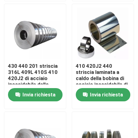
Circa noi
Giro della fabbrica
Controllo di qualità
430 440 201 striscia
410 420J2 440
316L 409L 410S 410
striscia laminata a
Contattici
420J2 di acciaio
caldo della bobina di
inossidabile dello
acciaio inossidabile di
specchio 316
430 specchi
Invia richiesta
Invia richiesta
Richieda una citazione
304 strati di acciaio inossidabile
Strato di acciaio inossidabile 316