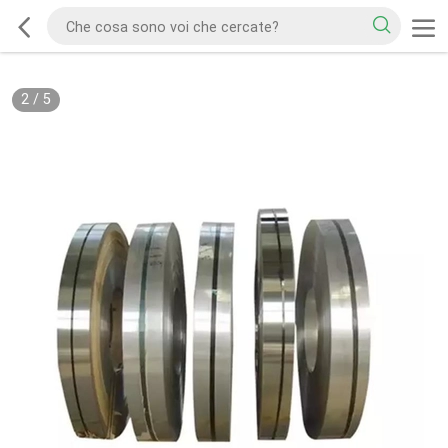
2
/
5