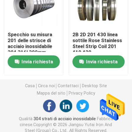
Strato di acciaio inossidabile 201
strato di acciaio inossidabile 309
Specchio su misura
2B 2D 201 430 linea
201 delle strisce di
sottile Rose Stainless
acciaio inossidabile
Steel Strip Coil 201
304 316l 300mm
410 420
Bobina laminata a caldo di acciaio inossidabile
decorativi
Invia richiesta
Invia richiesta
Bobina laminata a freddo di acciaio inossidabile
Casa
Circa noi
Contattaci
Desktop Site
tubo d'acciaio saldato
Mappa del sito
Privacy Policy
tubo d'acciaio senza cuciture
Qualità
304 strati di acciaio inossidabile
Fabbrica
cinese.Copyright © 2026 Jiangsu Yutai Iron And
Acciaio inossidabile Rod
Steel (Group) Co., Ltd.. All Rights Reserved.