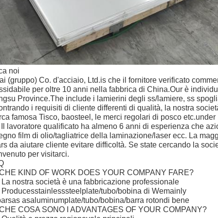
ca noi
ai (gruppo) Co. d'acciaio, Ltd.is che il fornitore verificato comm
ssidabile per oltre 10 anni nella fabbrica di China.Our è individuat
ngsu Province.The include i lamierini degli ss/lamiere, ss spoglia
ontrando i requisiti di cliente differenti di qualità, la nostra so
ca famosa Tisco, baosteel, le merci regolari di posco etc.under
 Il lavoratore qualificato ha almeno 6 anni di esperienza che a
egno film di olio/tagliatrice della laminazione/laser ecc. La magg
rs da aiutare cliente evitare difficoltà. Se state cercando la soc
venuto per visitarci.
Q
 CHE KIND OF WORK DOES YOUR COMPANY FARE?
: La nostra società è una fabbricazione professionale
: Producesstainlesssteelplate/tubo/bobina di Wemainly
barsas asaluminumplate/tubo/bobina/barra rotondi bene
 CHE COSA SONO I ADVANTAGES OF YOUR COMPANY?