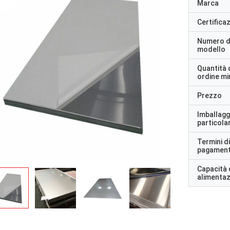
Marca
Certifica
Numero d
modello
Quantità 
ordine m
Prezzo
Imballagg
particolar
Termini di
pagamen
Capacità 
alimenta