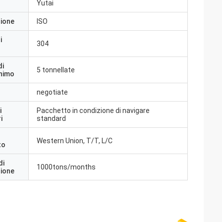
Yutai
zione
ISO
i
304
di
5 tonnellate
inimo
negotiate
i
Pacchetto in condizione di navigare
i
standard
Western Union, T/T, L/C
to
di
1000tons/months
zione