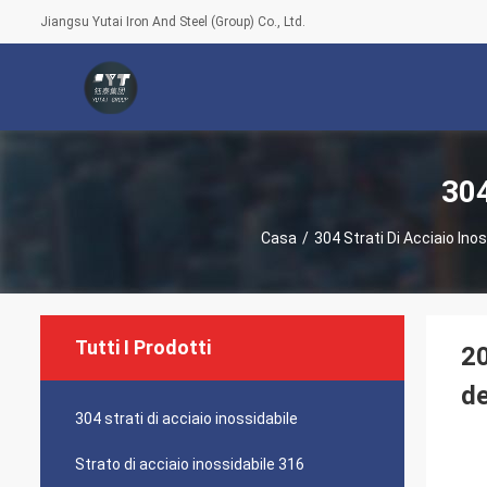
Jiangsu Yutai Iron And Steel (Group) Co., Ltd.
304
Casa
/
304 Strati Di Acciaio Inos
Tutti I Prodotti
20
d
304 strati di acciaio inossidabile
Strato di acciaio inossidabile 316