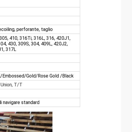
oiling, perforante, taglio
05, 410, 316Ti, 316L, 316, 420J1,
04, 430, 309S, 304, 409L, 420J2,
J1, 317L
K/Embossed/Gold/Rose Gold /Black
Union, T/T
i navigare standard