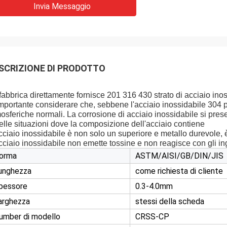
Invia Messaggio
SCRIZIONE DI PRODOTTO
fabbrica direttamente fornisce 201 316 430 strato di acciaio inoss
mportante considerare che, sebbene l'acciaio inossidabile 304 
osferiche normali. La corrosione di acciaio inossidabile si prese
elle situazioni dove la composizione dell'acciaio contiene
cciaio inossidabile è non solo un superiore e metallo durevole, è
cciaio inossidabile non emette tossine e non reagisce con gli ing
orma
ASTM/AISI/GB/DIN/JIS
unghezza
come richiesta di cliente
pessore
0.3-4.0mm
arghezza
stessi della scheda
umber di modello
CRSS-CP