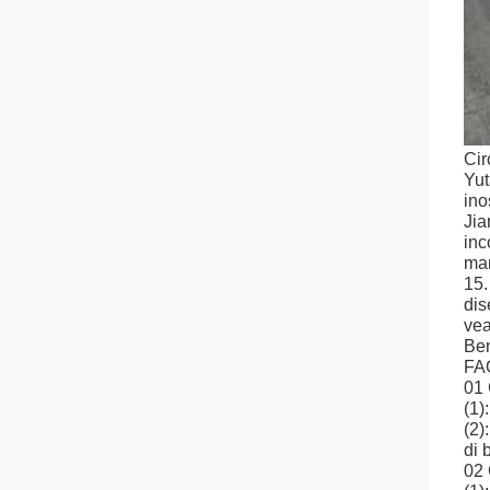
Cir
Yut
ino
Jia
inc
mar
15.
dis
vea
Ben
FA
01
(1)
(2)
di 
02