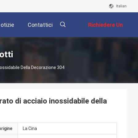
Italian
otizie
Contattici
Richiedere Un
Preventivo
描
otti
ossidabile Della Decorazione 304
述
o di acciaio inossidabile della
origine
La Cina