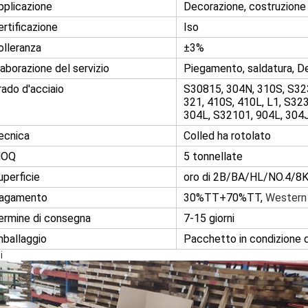
pplicazione
Decorazione, costruzione
ertificazione
Iso
olleranza
±3%
laborazione del servizio
Piegamento, saldatura, Dec
rado d'acciaio
S30815, 304N, 310S, S323
321, 410S, 410L, L1, S323
304L, S32101, 904L, 304
ecnica
Colled ha rotolato
OQ
5 tonnellate
uperficie
oro di 2B/BA/HL/NO.4/8
agamento
30%TT+70%TT,
Western 
ermine di consegna
7-15 giorni
mballaggio
Pacchetto in condizione d
i