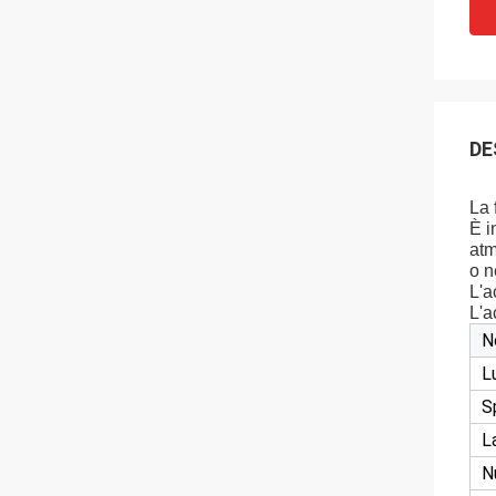
DE
La 
È i
atm
o n
L'a
L'a
N
L
S
L
N