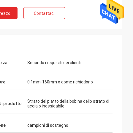
Prezzo
Contattaci
ezza
Secondo i requisiti dei clienti
l
ci, abbiamo
ore
0.1mm-160mm o come richiedono
uarda molto buon,
rofessionalità ed
Strato del piatto della bobina dello strato di
i prodotto
acciaio inossidabile
one
campioni di sostegno