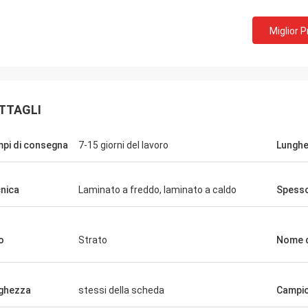
Miglior 
TTAGLI
pi di consegna
7-15 giorni del lavoro
Lungh
jeetsohi
sagarn
Abbiamo ricevuto le mer
erci hanno consegna in buona
nica
Laminato a freddo, laminato a caldo
Spess
aperto i contenitori e g
 tempestiva degli ordini, buona
ringraziamenti per voi p
à del prodotto
efficienza.
o
Strato
Nome d
ghezza
stessi della scheda
Campi