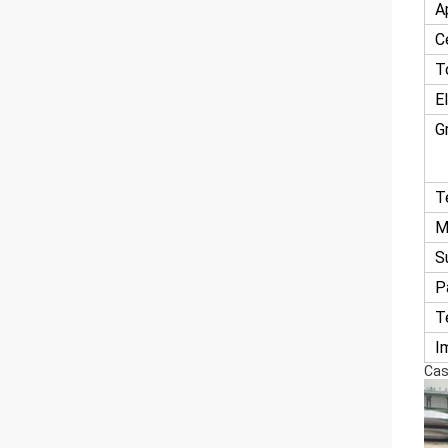
A
C
T
E
G
T
M
S
P
T
I
Cas