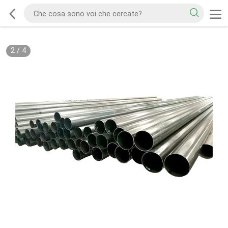
2
/
4